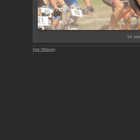
04. sr
Petr Stříbrcký