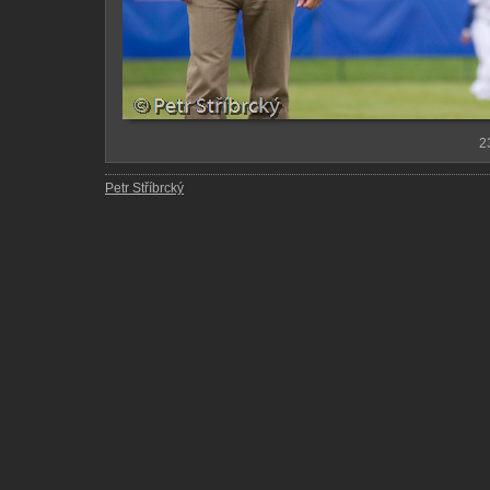
2
Petr Stříbrcký