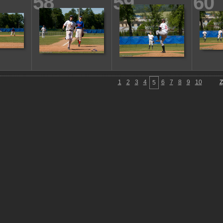
58
59
60
1
2
3
4
6
7
8
9
10
Z
5