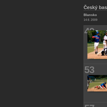
Český bas
Blansko
14.6. 2009
49
53