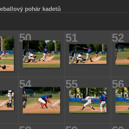
eballový pohár kadetů
50
51
52
54
55
56