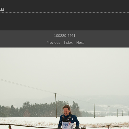
ka
100220-4461
Previous
Index
Next