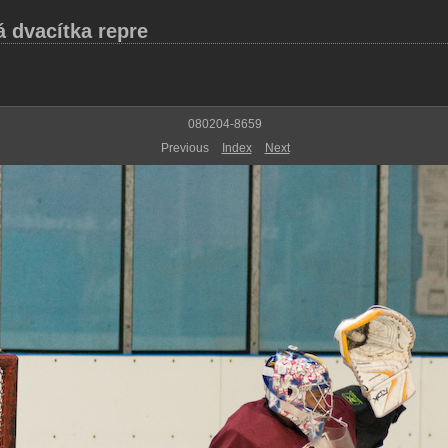
á dvacítka repre
080204-8659
Previous
Index
Next