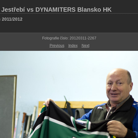
 Jestřebí vs DYNAMITERS Blansko HK
u 2011/2012
Fotografie číslo: 20120311-2267
Previous
Index
Next