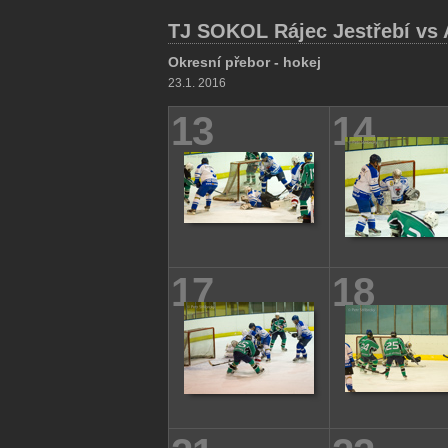
TJ SOKOL Rájec Jestřebí vs 
Okresní přebor - hokej
23.1. 2016
13
14
17
18