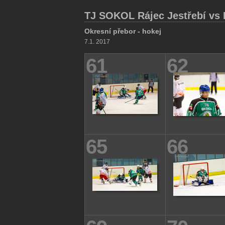
TJ SOKOL Rájec Jestřebí vs 
Okresní přebor - hokej
7.1. 2017
61
62
65
66