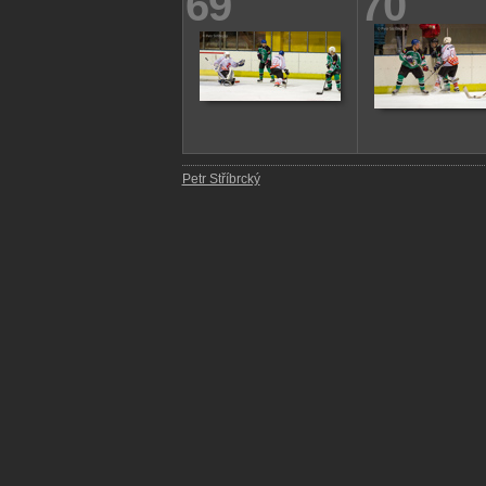
69
70
Petr Stříbrcký