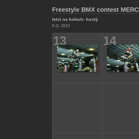
Freestyle BMX contest ME
letci na kolech- hustý
9.11. 2013
13
14