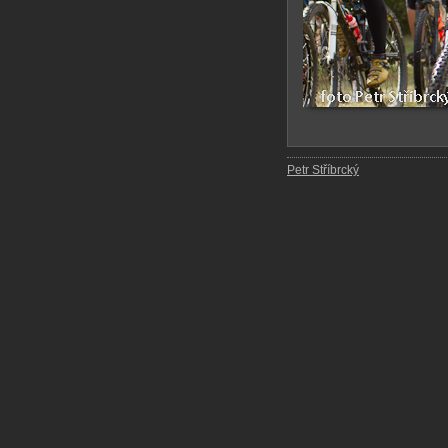
Petr Stříbrcký