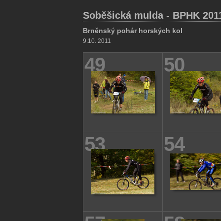
Soběšická mulda - BPHK 201
Brněnský pohár horských kol
9.10. 2011
49
50
53
54