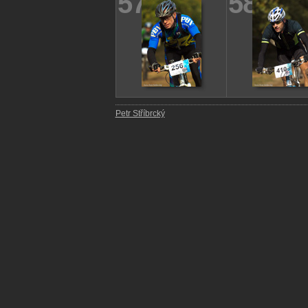
57
58
Petr Stříbrcký