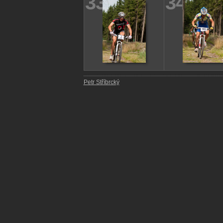
33
34
Petr Stříbrcký