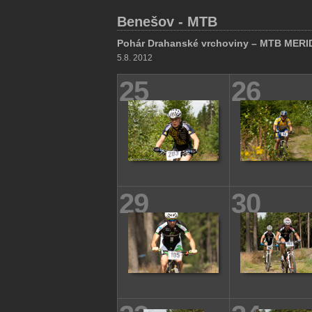
Benešov - MTB
Pohár Drahanské vrchoviny – MTB MER
5.8. 2012
25
26
29
30