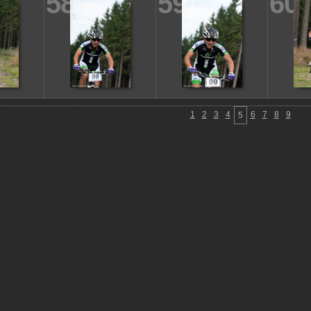
58
59
60
1
2
3
4
6
7
8
9
5