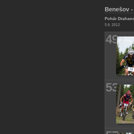
Benešov 
Pohár Drahan
5.8. 2012
49
53