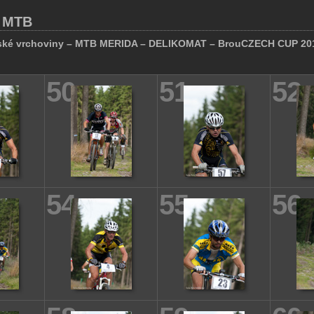
- MTB
ské vrchoviny – MTB MERIDA – DELIKOMAT – BrouCZECH CUP 20
50
51
52
54
55
56